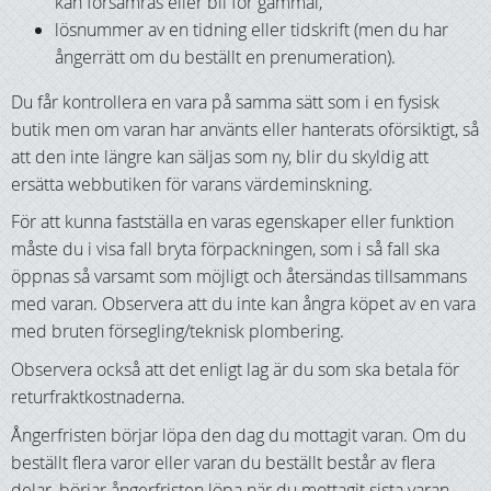
kan försämras eller bli för gammal,
lösnummer av en tidning eller tidskrift (men du har
ångerrätt om du beställt en prenumeration).
Du får kontrollera en vara på samma sätt som i en fysisk
butik men om varan har använts eller hanterats oförsiktigt, så
att den inte längre kan säljas som ny, blir du skyldig att
ersätta webbutiken för varans värdeminskning.
För att kunna fastställa en varas egenskaper eller funktion
måste du i visa fall bryta förpackningen, som i så fall ska
öppnas så varsamt som möjligt och återsändas tillsammans
med varan. Observera att du inte kan ångra köpet av en vara
med bruten försegling/teknisk plombering.
Observera också att det enligt lag är du som ska betala för
returfraktkostnaderna.
Ångerfristen börjar löpa den dag du mottagit varan. Om du
beställt flera varor eller varan du beställt består av flera
delar, börjar ångerfristen löpa när du mottagit sista varan