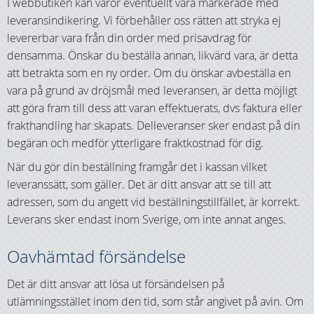
I webbutiken kan varor eventuellt vara markerade med
leveransindikering. Vi förbehåller oss rätten att stryka ej
levererbar vara från din order med prisavdrag för
densamma. Önskar du beställa annan, likvärd vara, är detta
att betrakta som en ny order. Om du önskar avbeställa en
vara på grund av dröjsmål med leveransen, är detta möjligt
att göra fram till dess att varan effektuerats, dvs faktura eller
frakthandling har skapats. Delleveranser sker endast på din
begäran och medför ytterligare fraktkostnad för dig.
När du gör din beställning framgår det i kassan vilket
leveranssätt, som gäller. Det är ditt ansvar att se till att
adressen, som du angett vid beställningstillfället, är korrekt.
Leverans sker endast inom Sverige, om inte annat anges.
Oavhämtad försändelse
Det är ditt ansvar att lösa ut försändelsen på
utlämningsstället inom den tid, som står angivet på avin. Om