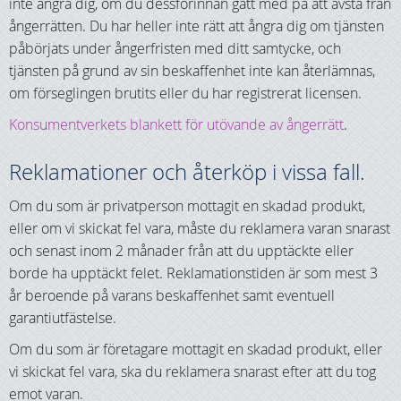
inte ångra dig, om du dessförinnan gått med på att avstå från
ångerrätten. Du har heller inte rätt att ångra dig om tjänsten
påbörjats under ångerfristen med ditt samtycke, och
tjänsten på grund av sin beskaffenhet inte kan återlämnas,
om förseglingen brutits eller du har registrerat licensen.
Konsumentverkets blankett för utövande av ångerrätt
.
Reklamationer och återköp i vissa fall.
Om du som är privatperson mottagit en skadad produkt,
eller om vi skickat fel vara, måste du reklamera varan snarast
och senast inom 2 månader från att du upptäckte eller
borde ha upptäckt felet. Reklamationstiden är som mest 3
år beroende på varans beskaffenhet samt eventuell
garantiutfästelse.
Om du som är företagare mottagit en skadad produkt, eller
vi skickat fel vara, ska du reklamera snarast efter att du tog
emot varan.