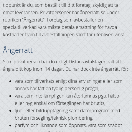
tidpunkt är du, som beställt till ditt företag, skyldig att ta
emot leveransen. Privatpersoner har ångerrätt, se under
rubriken ”Ångerrätt”. Företag som avbeställer en
specialtillverkad vara måste betala ersättning för havda
kostnader fram till avbeställningen samt för utebliven vinst.
Ångerrätt
Som privatperson har du enligt Distansavtalslagen rätt att
ångra ditt köp inom 14 dagar. Du har dock inte ångerrätt för:
vara som tillverkats enligt dina anvisningar eller som
annars har fått en tydlig personlig prägel,
vara som inte lämpligen kan återlämnas pga. hälso-
eller hygienskäl om förseglingen har brutits,
ljud- eller bildupptagning samt datorprogram med
bruten försegling/teknisk plombering,
parfym och liknande som öppnats, vara som snabbt