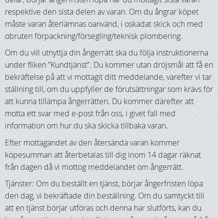
respektive den sista delen av varan. Om du ångrar köpet
måste varan återlämnas oanvänd, i oskadat skick och med
obruten förpackning/försegling/teknisk plombering.
Om du vill utnyttja din ångerrätt ska du följa instruktionerna
under fliken ”Kundtjänst”. Du kommer utan dröjsmål att få en
bekräftelse på att vi mottagit ditt meddelande, varefter vi tar
ställning till, om du uppfyller de förutsättningar som krävs för
att kunna tillämpa ångerrätten. Du kommer därefter att
motta ett svar med e-post från oss, i givet fall med
information om hur du ska skicka tillbaka varan.
Efter mottagandet av den återsända varan kommer
köpesumman att återbetalas till dig inom 14 dagar räknat
från dagen då vi mottog meddelandet om ångerrätt.
Tjänster: Om du beställt en tjänst, börjar ångerfristen löpa
den dag, vi bekräftade din beställning. Om du samtyckt till
att en tjänst börjar utföras och denna har slutförts, kan du