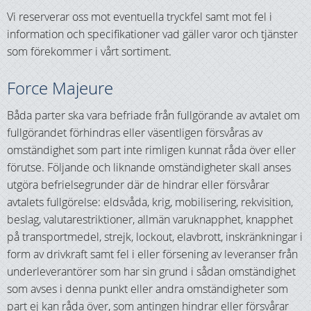
Vi reserverar oss mot eventuella tryckfel samt mot fel i
information och specifikationer vad gäller varor och tjänster
som förekommer i vårt sortiment.
Force Majeure
Båda parter ska vara befriade från fullgörande av avtalet om
fullgörandet förhindras eller väsentligen försvåras av
omständighet som part inte rimligen kunnat råda över eller
förutse. Följande och liknande omständigheter skall anses
utgöra befrielsegrunder där de hindrar eller försvårar
avtalets fullgörelse: eldsvåda, krig, mobilisering, rekvisition,
beslag, valutarestriktioner, allmän varuknapphet, knapphet
på transportmedel, strejk, lockout, elavbrott, inskränkningar i
form av drivkraft samt fel i eller försening av leveranser från
underleverantörer som har sin grund i sådan omständighet
som avses i denna punkt eller andra omständigheter som
part ej kan råda över, som antingen hindrar eller försvårar