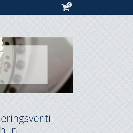
eringsventil
h-in