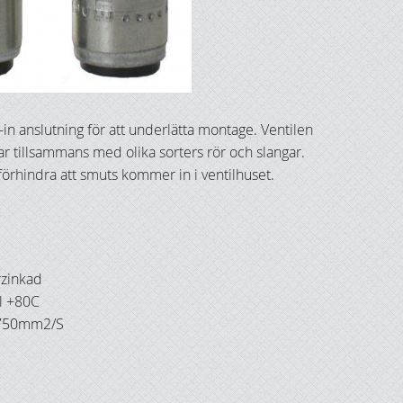
n anslutning för att underlätta montage. Ventilen
r tillsammans med olika sorters rör och slangar.
t förhindra att smuts kommer in i ventilhuset.
inkad
l +80C
 750mm2/S