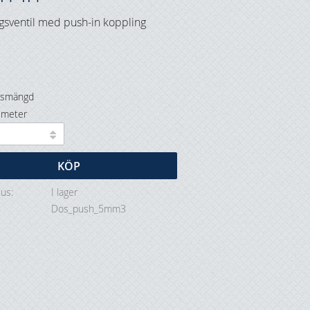
gsventil med push-in koppling
gsmängd
limeter
KÖP
tus
I lager
Dos_push_5mm3