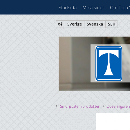
Startsida
Mina sidor
Om Teca
Sverige
Svenska
SEK
Smörjsystem produkter
Doseringsvent