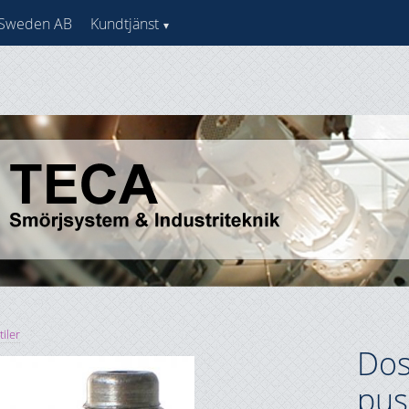
 Sweden AB
Kundtjänst
iler
Dos
pus