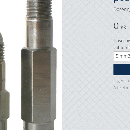
Doserin
0
KR
Doserin
kubikmil
Lagersta
Artikelnr