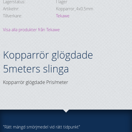
Lagerstatus
I lager
Artikelnr
Kopparror_4x0.5mm
Tillverkare
Tekawe
Visa alla produkter från Tekawe
Kopparrör glögdade
5meters slinga
Kopparrör glögdade Pris/meter
"Rätt mängd smörjmedel vid rätt tidpunkt"