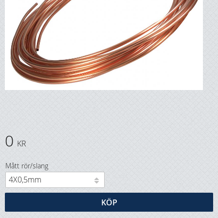
0
KR
Mått rör/slang
KÖP