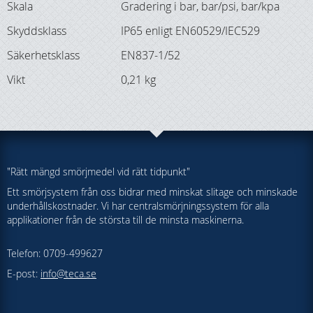
Skala
Gradering i bar, bar/psi, bar/kpa
Skyddsklass
IP65 enligt EN60529/IEC529
Säkerhetsklass
EN837-1/52
Vikt
0,21 kg
"Rätt mängd smörjmedel vid rätt tidpunkt"
Ett smörjsystem från oss bidrar med minskat slitage och minskade
underhållskostnader. Vi har centralsmörjningssystem för alla
applikationer från de största till de minsta maskinerna.
Telefon: 0709-499627
E-post:
info@teca.se