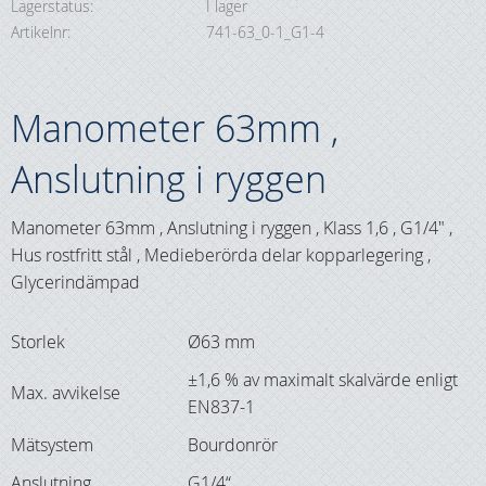
Lagerstatus
I lager
Artikelnr
741-63_0-1_G1-4
Manometer 63mm ,
Anslutning i ryggen
Manometer 63mm , Anslutning i ryggen , Klass 1,6 , G1/4" ,
Hus rostfritt stål , Medieberörda delar kopparlegering ,
Glycerindämpad
Storlek
Ø63 mm
±1,6 % av maximalt skalvärde enligt
Max. avvikelse
EN837-1
Mätsystem
Bourdonrör
Anslutning
G1/4“