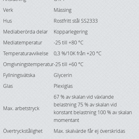
Verk
Mässing
Hus
Rostfritt stål SS2333
Mediaberörda delar
Kopparlegering
Mediatemperatur
-25 till +80 °C
Temperaturavvikelse
0,3 %/10K från +20 °C
Omgivningstemperatur
-25 till +60 °C
Fyllningsvätska
Glycerin
Glas
Plexiglas
67 % av skalan vid växlande
belastning 75 % av skalan vid
Max. arbetstryck
konstant belastning 100 % av skalan
momentant
Övertryckstålighet
Max. skalvärde får ej överskridas