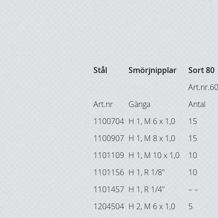
Stål
Smörjnipplar
Sort 80
Art.nr.
Art.nr
Gänga
Antal
1100704
H 1, M 6 x 1,0
15
1100907
H 1, M 8 x 1,0
15
1101109
H 1, M 10 x 1,0
10
1101156
H 1, R 1/8"
10
1101457
H 1, R 1/4"
– –
1204504
H 2, M 6 x 1,0
5