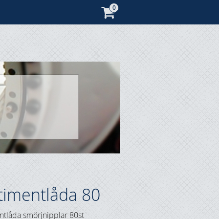
timentlåda 80
ntlåda smörjnipplar 80st