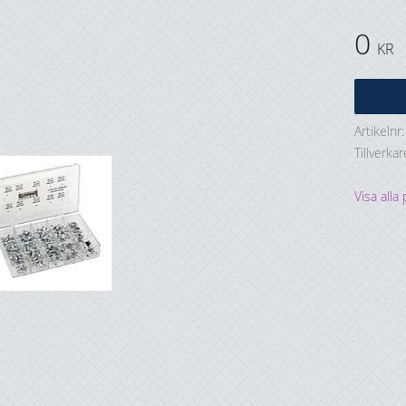
0
KR
Artikelnr
Tillverkar
Visa alla