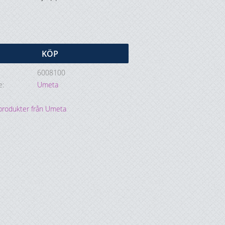
KÖP
6008100
e
Umeta
 produkter från Umeta