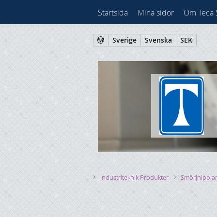
Startsida
Mina sidor
Om Teca
Sverige
Svenska
SEK
Industriteknik Produkter
Smörjnippla