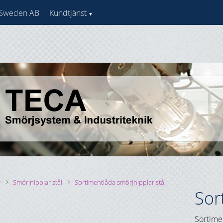
 Sweden AB
Kundtjänst
r
Smörjnipplar stål
Sortimentlåda smörjnipplar stål
Sor
Sortime