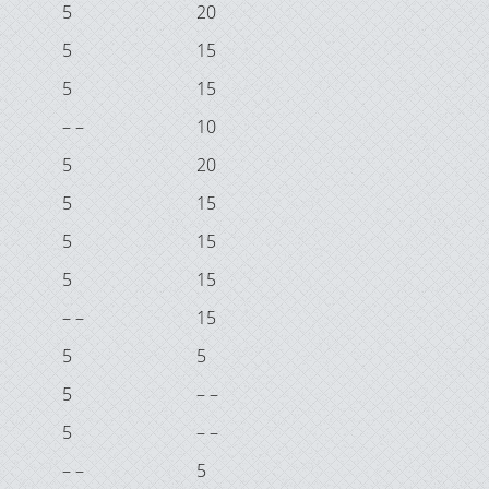
5
20
5
15
5
15
– –
10
5
20
5
15
5
15
5
15
– –
15
5
5
5
– –
5
– –
– –
5