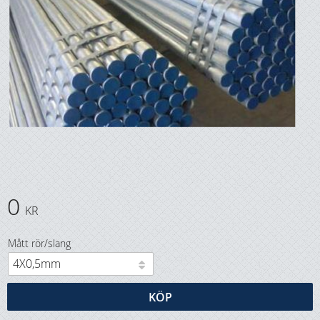
0
KR
Mått rör/slang
KÖP