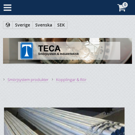
Sverige
Svenska
SEK
Smörjsystem produkter
Kopplingar & Rör