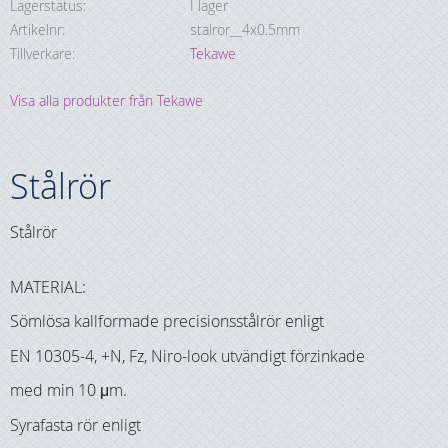
Lagerstatus
I lager
Artikelnr
stalror__4x0.5mm
Tillverkare
Tekawe
Visa alla produkter från Tekawe
Stålrör
Stålrör
MATERIAL:
Sömlösa kallformade precisionsstålrör enligt
EN 10305-4, +N, Fz, Niro-look utvändigt förzinkade
med min 10 μm.
Syrafasta rör enligt