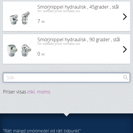
Smörjnippel hydraulisk , 45grader , stål
För stafflade priser kontakta oss
7
KR
Smörjnippel hydraulisk , 90 grader , stål
För stafflade priser kontakta oss
0
KR
Priser visas
inkl. moms
"Rätt mängd smörjmedel vid rätt tidpunkt"