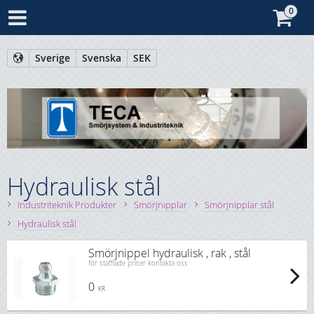
Sverige
Svenska
SEK
Hydraulisk stål
Industriteknik Produkter
Smörjnipplar
Smörjnipplar stål
Hydraulisk stål
Smörjnippel hydraulisk , rak , stål
för stafflade priser kontakta oss
0
KR